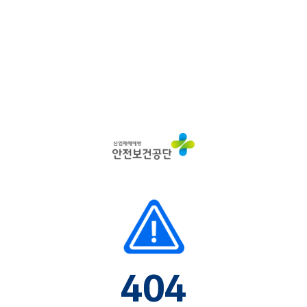
산
업
재
해
예
방
안
전
보
건
공
단
404