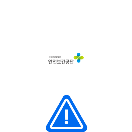
산
업
재
해
예
방
안
전
보
건
공
단