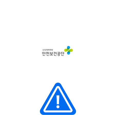
산
업
재
해
예
방
안
전
보
건
공
단