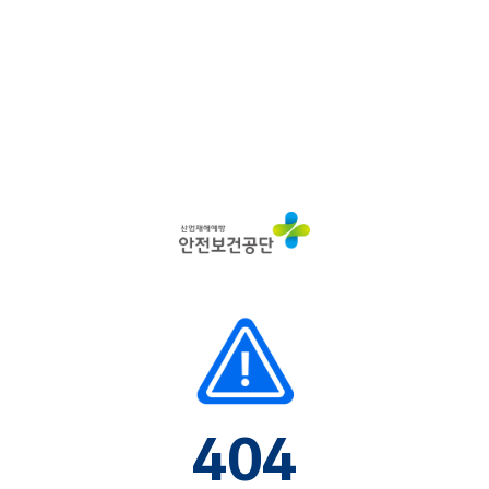
산
업
재
해
예
방
안
전
보
건
공
단
404