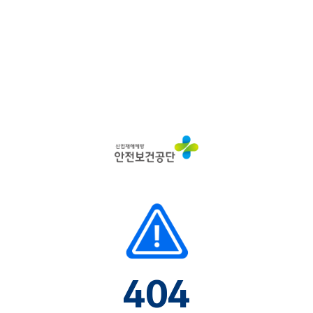
산
업
재
해
예
방
안
전
보
건
공
단
404