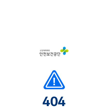
산
업
재
해
예
방
안
전
보
건
공
단
404