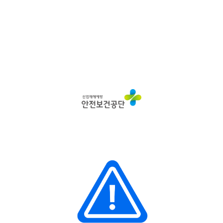
산
업
재
해
예
방
안
전
보
건
공
단