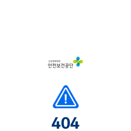
산
업
재
해
예
방
안
전
보
건
공
단
404